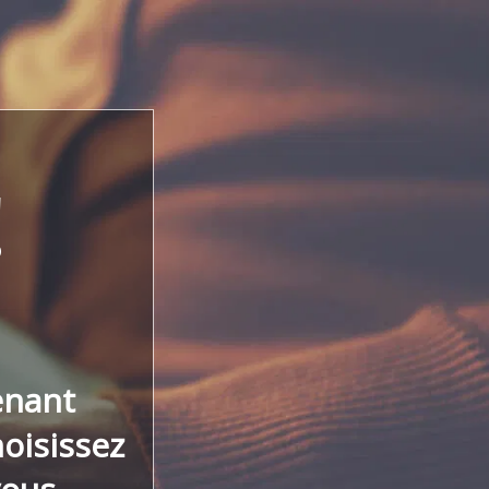
!
enant
hoisissez