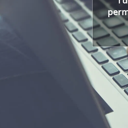
l'
perm